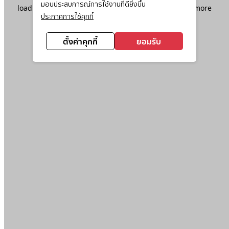
มอบประสบการณ์การใช้งานที่ดียิ่งขึ้น
loading
www.ktc.co.th
(see the
browser console
for more
ประกาศการใช้คุกกี้
information).
ตั้งค่าคุกกี้
ยอมรับ