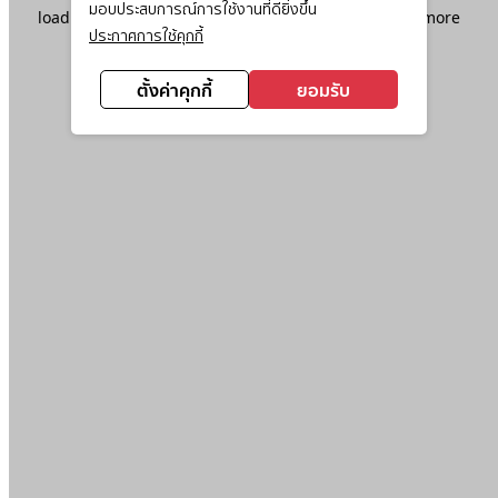
มอบประสบการณ์การใช้งานที่ดียิ่งขึ้น
loading
www.ktc.co.th
(see the
browser console
for more
ประกาศการใช้คุกกี้
information).
ตั้งค่าคุกกี้
ยอมรับ