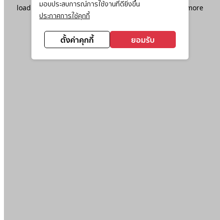
มอบประสบการณ์การใช้งานที่ดียิ่งขึ้น
loading
www.ktc.co.th
(see the
browser console
for more
ประกาศการใช้คุกกี้
information).
ตั้งค่าคุกกี้
ยอมรับ