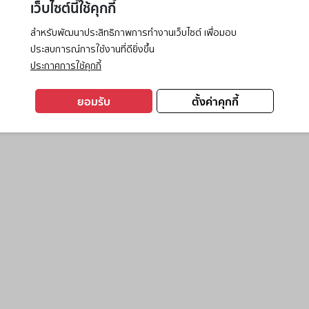
เว็บไซต์นี้ใช้คุกกี้
สำหรับพัฒนาประสิทธิภาพการทำงานเว็บไซต์ เพื่อมอบ
ประสบการณ์การใช้งานที่ดียิ่งขึ้น
exception has occurred while loading
www.ktc.co.th
(see the
browse
ประกาศการใช้คุกกี้
ยอมรับ
ตั้งค่าคุกกี้