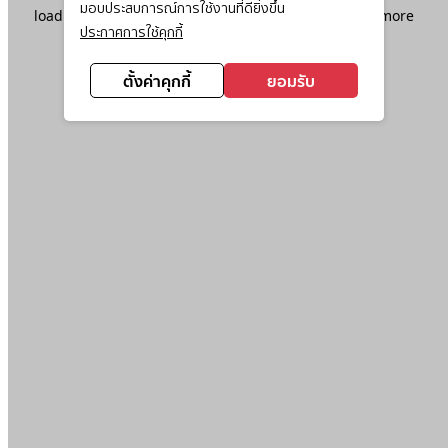
มอบประสบการณ์การใช้งานที่ดียิ่งขึ้น
loading
www.ktc.co.th
(see the
browser console
for more
ประกาศการใช้คุกกี้
information).
ตั้งค่าคุกกี้
ยอมรับ