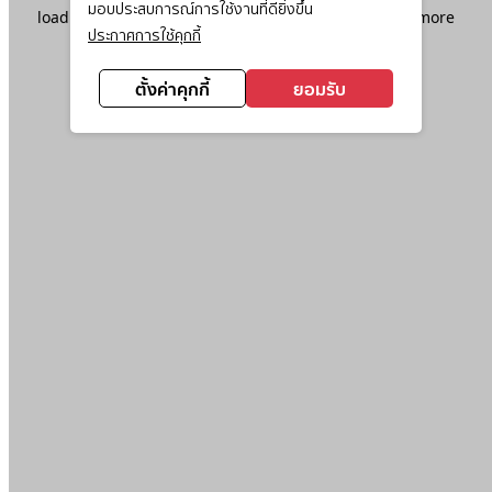
มอบประสบการณ์การใช้งานที่ดียิ่งขึ้น
loading
www.ktc.co.th
(see the
browser console
for more
ประกาศการใช้คุกกี้
information).
ตั้งค่าคุกกี้
ยอมรับ