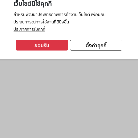
เว็บไซต์นี้ใช้คุกกี้
สำหรับพัฒนาประสิทธิภาพการทำงานเว็บไซต์ เพื่อมอบ
ประสบการณ์การใช้งานที่ดียิ่งขึ้น
exception has occurred while loading
www.ktc.co.th
(see the
browse
ประกาศการใช้คุกกี้
ยอมรับ
ตั้งค่าคุกกี้