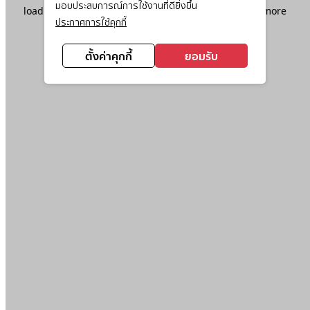
มอบประสบการณ์การใช้งานที่ดียิ่งขึ้น
loading
www.ktc.co.th
(see the
browser console
for more
ประกาศการใช้คุกกี้
information).
ตั้งค่าคุกกี้
ยอมรับ