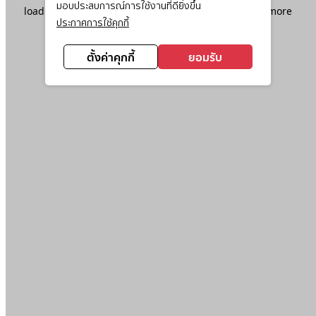
มอบประสบการณ์การใช้งานที่ดียิ่งขึ้น
loading
www.ktc.co.th
(see the
browser console
for more
ประกาศการใช้คุกกี้
information).
ตั้งค่าคุกกี้
ยอมรับ