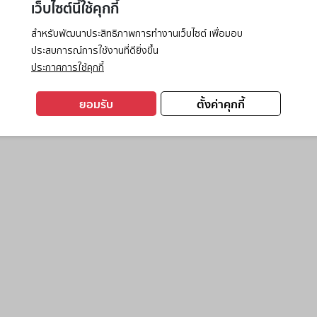
เว็บไซต์นี้ใช้คุกกี้
สำหรับพัฒนาประสิทธิภาพการทำงานเว็บไซต์ เพื่อมอบ
ประสบการณ์การใช้งานที่ดียิ่งขึ้น
exception has occurred while loading
www.ktc.co.th
(see the
browse
ประกาศการใช้คุกกี้
ยอมรับ
ตั้งค่าคุกกี้