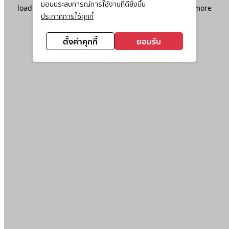
มอบประสบการณ์การใช้งานที่ดียิ่งขึ้น
loading
www.ktc.co.th
(see the
browser console
for more
ประกาศการใช้คุกกี้
information).
ตั้งค่าคุกกี้
ยอมรับ