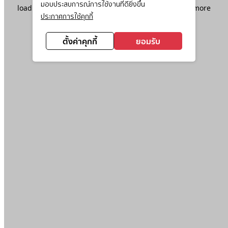
มอบประสบการณ์การใช้งานที่ดียิ่งขึ้น
loading
www.ktc.co.th
(see the
browser console
for more
ประกาศการใช้คุกกี้
information).
ตั้งค่าคุกกี้
ยอมรับ