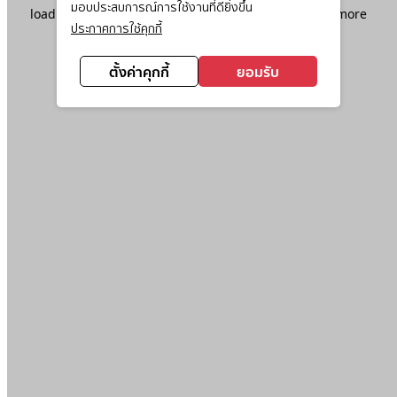
มอบประสบการณ์การใช้งานที่ดียิ่งขึ้น
loading
www.ktc.co.th
(see the
browser console
for more
ประกาศการใช้คุกกี้
information).
ตั้งค่าคุกกี้
ยอมรับ