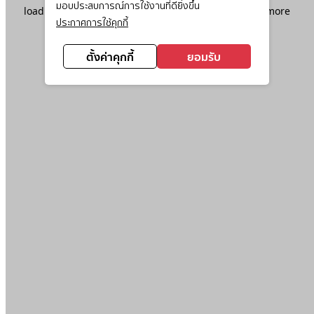
มอบประสบการณ์การใช้งานที่ดียิ่งขึ้น
loading
www.ktc.co.th
(see the
browser console
for more
ประกาศการใช้คุกกี้
information).
ตั้งค่าคุกกี้
ยอมรับ