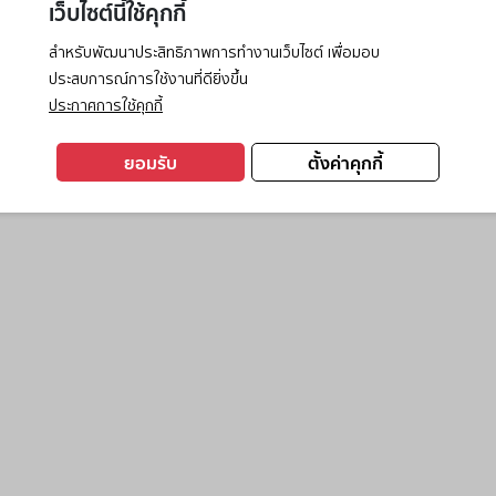
เว็บไซต์นี้ใช้คุกกี้
สำหรับพัฒนาประสิทธิภาพการทำงานเว็บไซต์ เพื่อมอบ
ประสบการณ์การใช้งานที่ดียิ่งขึ้น
exception has occurred while loading
www.ktc.co.th
(see the
browse
ประกาศการใช้คุกกี้
ยอมรับ
ตั้งค่าคุกกี้