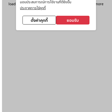
มอบประสบการณ์การใช้งานที่ดียิ่งขึ้น
loading
www.ktc.co.th
(see the
browser console
for more
ประกาศการใช้คุกกี้
information).
ตั้งค่าคุกกี้
ยอมรับ