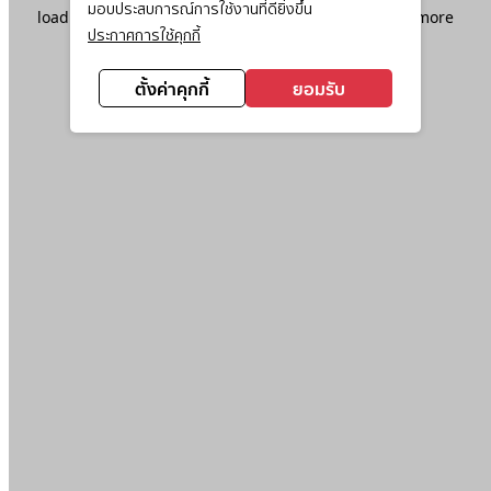
มอบประสบการณ์การใช้งานที่ดียิ่งขึ้น
loading
www.ktc.co.th
(see the
browser console
for more
ประกาศการใช้คุกกี้
information).
ตั้งค่าคุกกี้
ยอมรับ