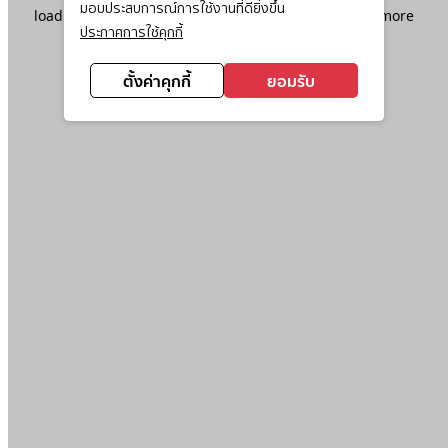
มอบประสบการณ์การใช้งานที่ดียิ่งขึ้น
loading
www.ktc.co.th
(see the
browser console
for more
ประกาศการใช้คุกกี้
information).
ตั้งค่าคุกกี้
ยอมรับ