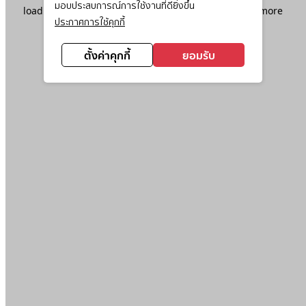
มอบประสบการณ์การใช้งานที่ดียิ่งขึ้น
loading
www.ktc.co.th
(see the
browser console
for more
ประกาศการใช้คุกกี้
information).
ตั้งค่าคุกกี้
ยอมรับ