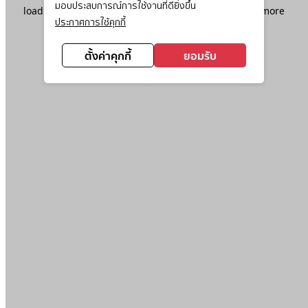
มอบประสบการณ์การใช้งานที่ดียิ่งขึ้น
loading
www.ktc.co.th
(see the
browser console
for more
ประกาศการใช้คุกกี้
information).
ตั้งค่าคุกกี้
ยอมรับ