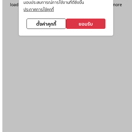
มอบประสบการณ์การใช้งานที่ดียิ่งขึ้น
loading
www.ktc.co.th
(see the
browser console
for more
ประกาศการใช้คุกกี้
information).
ตั้งค่าคุกกี้
ยอมรับ