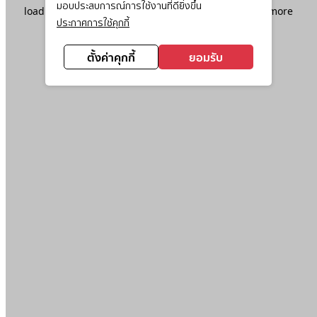
มอบประสบการณ์การใช้งานที่ดียิ่งขึ้น
loading
www.ktc.co.th
(see the
browser console
for more
ประกาศการใช้คุกกี้
information).
ตั้งค่าคุกกี้
ยอมรับ