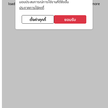
มอบประสบการณ์การใช้งานที่ดียิ่งขึ้น
loading
www.ktc.co.th
(see the
browser console
for more
ประกาศการใช้คุกกี้
information).
ตั้งค่าคุกกี้
ยอมรับ