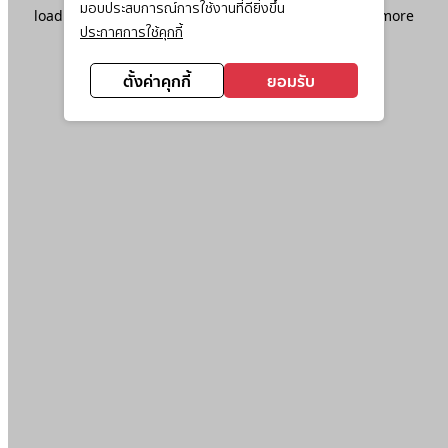
มอบประสบการณ์การใช้งานที่ดียิ่งขึ้น
loading
www.ktc.co.th
(see the
browser console
for more
ประกาศการใช้คุกกี้
information).
ตั้งค่าคุกกี้
ยอมรับ