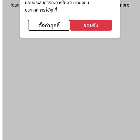
มอบประสบการณ์การใช้งานที่ดียิ่งขึ้น
loading
www.ktc.co.th
(see the
browser console
for more
ประกาศการใช้คุกกี้
information).
ตั้งค่าคุกกี้
ยอมรับ