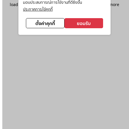
มอบประสบการณ์การใช้งานที่ดียิ่งขึ้น
loading
www.ktc.co.th
(see the
browser console
for more
ประกาศการใช้คุกกี้
information).
ตั้งค่าคุกกี้
ยอมรับ