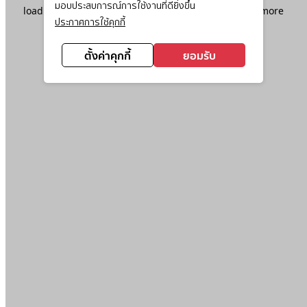
มอบประสบการณ์การใช้งานที่ดียิ่งขึ้น
loading
www.ktc.co.th
(see the
browser console
for more
ประกาศการใช้คุกกี้
information).
ตั้งค่าคุกกี้
ยอมรับ