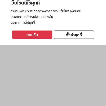
เว็บไซต์นี้ใช้คุกกี้
สำหรับพัฒนาประสิทธิภาพการทำงานเว็บไซต์ เพื่อมอบ
ประสบการณ์การใช้งานที่ดียิ่งขึ้น
exception has occurred while loading
www.ktc.co.th
(see the
browse
ประกาศการใช้คุกกี้
ยอมรับ
ตั้งค่าคุกกี้