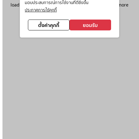
มอบประสบการณ์การใช้งานที่ดียิ่งขึ้น
loading
www.ktc.co.th
(see the
browser console
for more
ประกาศการใช้คุกกี้
information).
ตั้งค่าคุกกี้
ยอมรับ