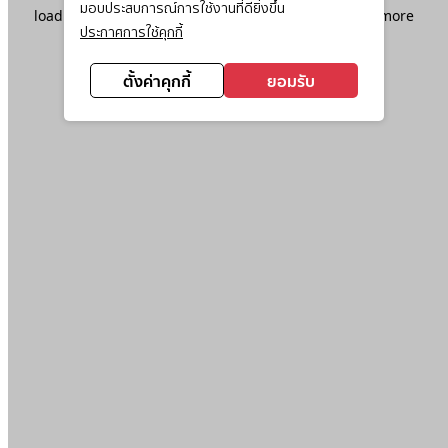
มอบประสบการณ์การใช้งานที่ดียิ่งขึ้น
loading
www.ktc.co.th
(see the
browser console
for more
ประกาศการใช้คุกกี้
information).
ตั้งค่าคุกกี้
ยอมรับ