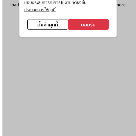
มอบประสบการณ์การใช้งานที่ดียิ่งขึ้น
loading
www.ktc.co.th
(see the
browser console
for more
ประกาศการใช้คุกกี้
information).
ตั้งค่าคุกกี้
ยอมรับ