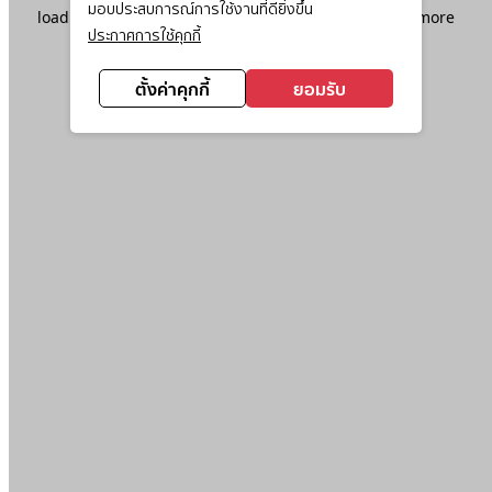
มอบประสบการณ์การใช้งานที่ดียิ่งขึ้น
loading
www.ktc.co.th
(see the
browser console
for more
ประกาศการใช้คุกกี้
information).
ตั้งค่าคุกกี้
ยอมรับ