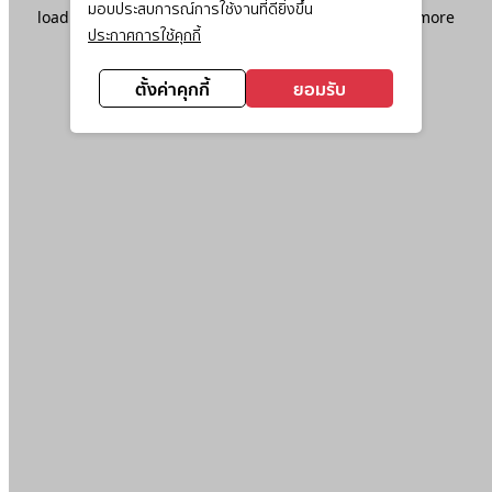
มอบประสบการณ์การใช้งานที่ดียิ่งขึ้น
loading
www.ktc.co.th
(see the
browser console
for more
ประกาศการใช้คุกกี้
information).
ตั้งค่าคุกกี้
ยอมรับ