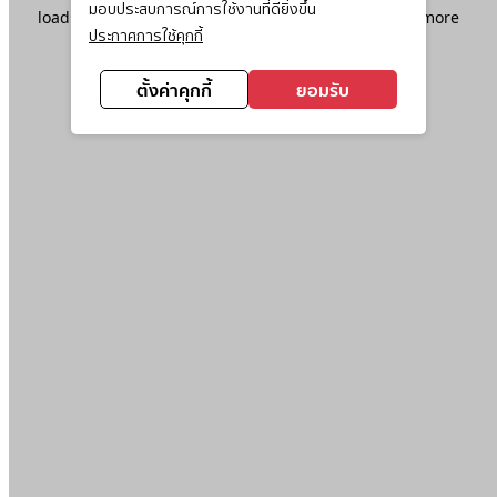
มอบประสบการณ์การใช้งานที่ดียิ่งขึ้น
loading
www.ktc.co.th
(see the
browser console
for more
ประกาศการใช้คุกกี้
information).
ตั้งค่าคุกกี้
ยอมรับ