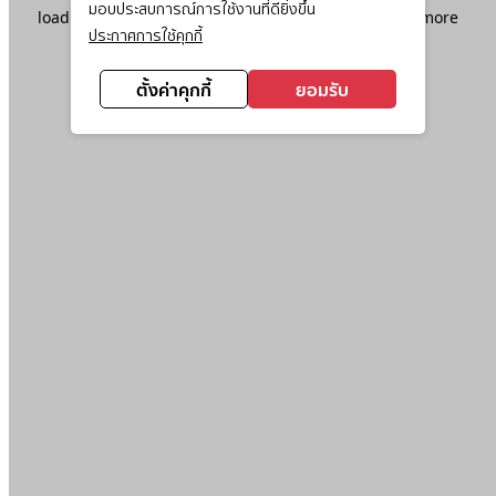
มอบประสบการณ์การใช้งานที่ดียิ่งขึ้น
loading
www.ktc.co.th
(see the
browser console
for more
ประกาศการใช้คุกกี้
information).
ตั้งค่าคุกกี้
ยอมรับ