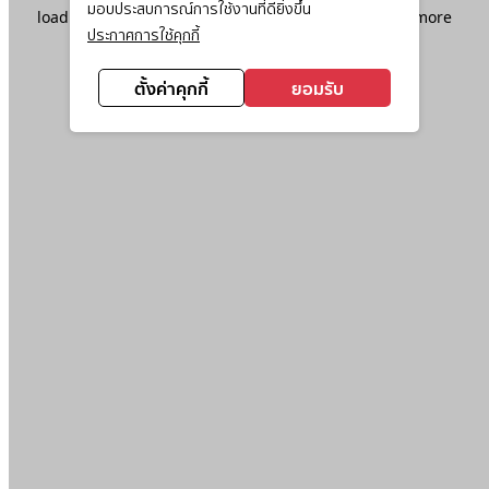
มอบประสบการณ์การใช้งานที่ดียิ่งขึ้น
loading
www.ktc.co.th
(see the
browser console
for more
ประกาศการใช้คุกกี้
information).
ตั้งค่าคุกกี้
ยอมรับ