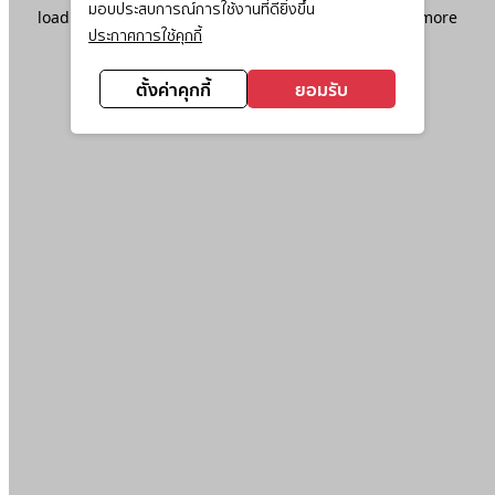
มอบประสบการณ์การใช้งานที่ดียิ่งขึ้น
loading
www.ktc.co.th
(see the
browser console
for more
ประกาศการใช้คุกกี้
information).
ตั้งค่าคุกกี้
ยอมรับ