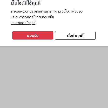
เว็บไซต์นี้ใช้คุกกี้
สำหรับพัฒนาประสิทธิภาพการทำงานเว็บไซต์ เพื่อมอบ
ประสบการณ์การใช้งานที่ดียิ่งขึ้น
exception has occurred while loading
www.ktc.co.th
(see the
browse
ประกาศการใช้คุกกี้
ยอมรับ
ตั้งค่าคุกกี้