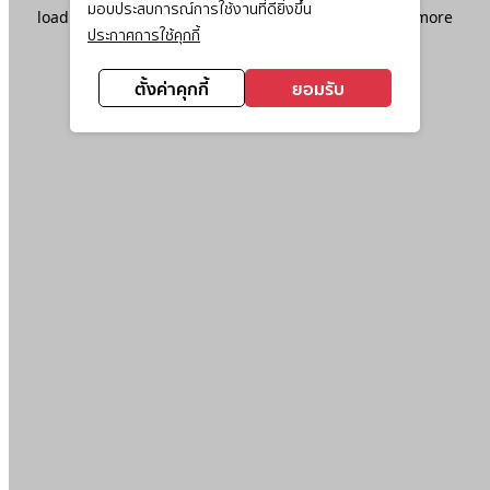
มอบประสบการณ์การใช้งานที่ดียิ่งขึ้น
loading
www.ktc.co.th
(see the
browser console
for more
ประกาศการใช้คุกกี้
information).
ตั้งค่าคุกกี้
ยอมรับ