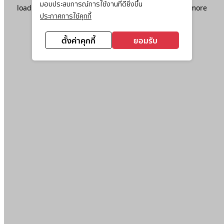
มอบประสบการณ์การใช้งานที่ดียิ่งขึ้น
loading
www.ktc.co.th
(see the
browser console
for more
ประกาศการใช้คุกกี้
information).
ตั้งค่าคุกกี้
ยอมรับ