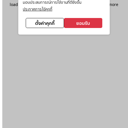
มอบประสบการณ์การใช้งานที่ดียิ่งขึ้น
loading
www.ktc.co.th
(see the
browser console
for more
ประกาศการใช้คุกกี้
information).
ตั้งค่าคุกกี้
ยอมรับ