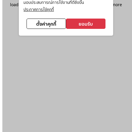
มอบประสบการณ์การใช้งานที่ดียิ่งขึ้น
loading
www.ktc.co.th
(see the
browser console
for more
ประกาศการใช้คุกกี้
information).
ตั้งค่าคุกกี้
ยอมรับ