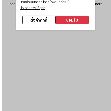
มอบประสบการณ์การใช้งานที่ดียิ่งขึ้น
loading
www.ktc.co.th
(see the
browser console
for more
ประกาศการใช้คุกกี้
information).
ตั้งค่าคุกกี้
ยอมรับ