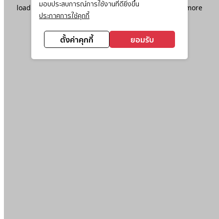
มอบประสบการณ์การใช้งานที่ดียิ่งขึ้น
loading
www.ktc.co.th
(see the
browser console
for more
ประกาศการใช้คุกกี้
information).
ตั้งค่าคุกกี้
ยอมรับ