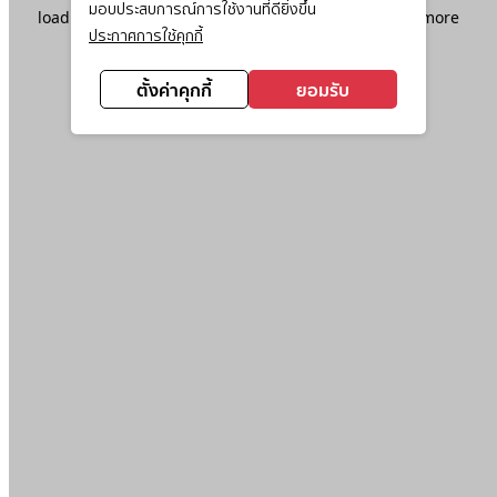
มอบประสบการณ์การใช้งานที่ดียิ่งขึ้น
loading
www.ktc.co.th
(see the
browser console
for more
ประกาศการใช้คุกกี้
information).
ตั้งค่าคุกกี้
ยอมรับ