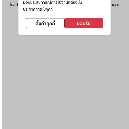
มอบประสบการณ์การใช้งานที่ดียิ่งขึ้น
loading
www.ktc.co.th
(see the
browser console
for more
ประกาศการใช้คุกกี้
information).
ตั้งค่าคุกกี้
ยอมรับ