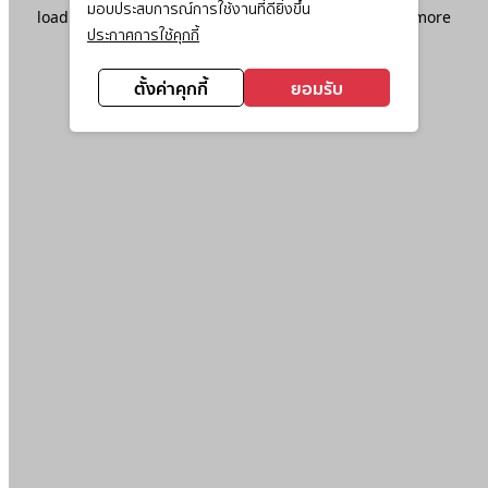
มอบประสบการณ์การใช้งานที่ดียิ่งขึ้น
loading
www.ktc.co.th
(see the
browser console
for more
ประกาศการใช้คุกกี้
information).
ตั้งค่าคุกกี้
ยอมรับ