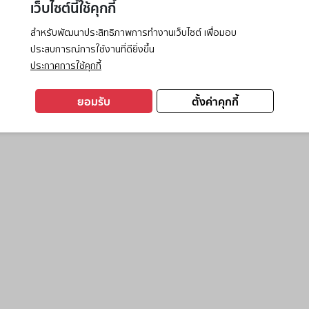
เว็บไซต์นี้ใช้คุกกี้
สำหรับพัฒนาประสิทธิภาพการทำงานเว็บไซต์ เพื่อมอบ
ประสบการณ์การใช้งานที่ดียิ่งขึ้น
exception has occurred while loading
www.ktc.co.th
(see the
browse
ประกาศการใช้คุกกี้
ยอมรับ
ตั้งค่าคุกกี้