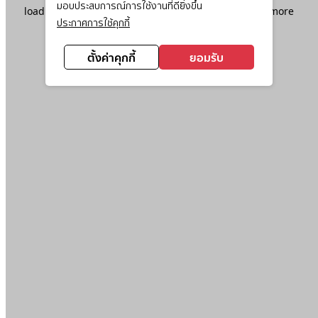
มอบประสบการณ์การใช้งานที่ดียิ่งขึ้น
loading
www.ktc.co.th
(see the
browser console
for more
ประกาศการใช้คุกกี้
information).
ตั้งค่าคุกกี้
ยอมรับ