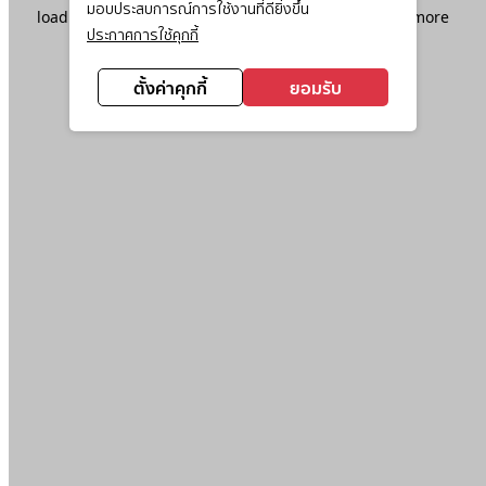
มอบประสบการณ์การใช้งานที่ดียิ่งขึ้น
loading
www.ktc.co.th
(see the
browser console
for more
ประกาศการใช้คุกกี้
information).
ตั้งค่าคุกกี้
ยอมรับ